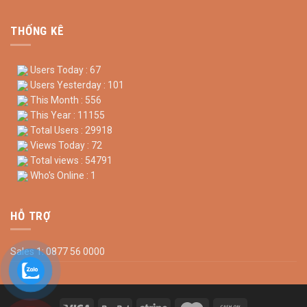
THỐNG KÊ
Users Today : 67
Users Yesterday : 101
This Month : 556
This Year : 11155
Total Users : 29918
Views Today : 72
Total views : 54791
Who's Online : 1
HỖ TRỢ
Sales 1: 0877 56 0000