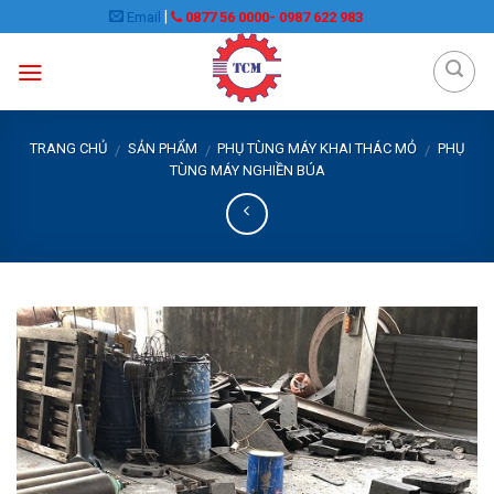
Skip
|
Email
0877 56 0000- 0987 622 983
to
content
TRANG CHỦ
SẢN PHẨM
PHỤ TÙNG MÁY KHAI THÁC MỎ
PHỤ
/
/
/
TÙNG MÁY NGHIỀN BÚA