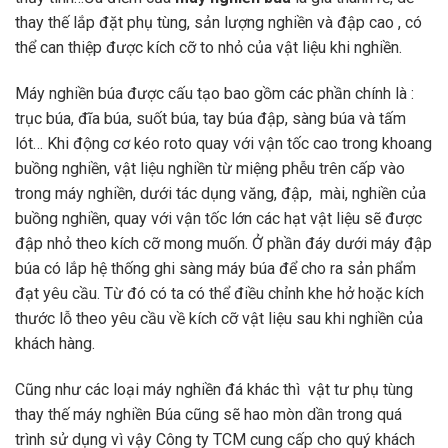
thay thế lắp đặt phụ tùng, sản lượng nghiền và đập cao , có
thể can thiệp được kích cỡ to nhỏ của vật liệu khi nghiền.
Máy nghiền búa được cấu tạo bao gồm các phần chính là :
trục búa, đĩa búa, suốt búa, tay búa đập, sàng búa và tấm
lót… Khi động cơ kéo roto quay với vận tốc cao trong khoang
buồng nghiền, vật liệu nghiền từ miệng phễu trên cấp vào
trong máy nghiền, dưới tác dụng văng, đập, mài, nghiền của
buồng nghiền, quay với vận tốc lớn các hạt vật liệu sẽ được
đập nhỏ theo kích cỡ mong muốn. Ở phần đáy dưới máy đập
búa có lắp hệ thống ghi sàng máy búa để cho ra sản phẩm
đạt yêu cầu. Từ đó có ta có thể điều chỉnh khe hở hoặc kích
thước lỗ theo yêu cầu về kích cỡ vật liệu sau khi nghiền của
khách hàng.
Cũng như các loại máy nghiền đá khác thì vật tư phụ tùng
thay thế máy nghiền Búa cũng sẽ hao mòn dần trong quá
trình sử dụng vì vậy Công ty TCM cung cấp cho quý khách